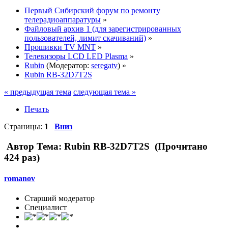
Первый Сибирский форум по ремонту
телерадиоаппаратуры
»
Файловый архив 1 (для зарегистрированных
пользователей, лимит скачиваний)
»
Прошивки TV MNT
»
Телевизоры LCD LED Plasma
»
Rubin
(Модератор:
seregatv
) »
Rubin RB-32D7T2S
« предыдущая тема
следующая тема »
Печать
Страницы:
1
Вниз
Автор
Тема: Rubin RB-32D7T2S (Прочитано
424 раз)
romanov
Старший модератор
Специалист