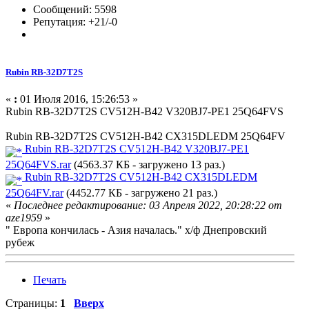
Сообщений: 5598
Репутация: +21/-0
Rubin RB-32D7T2S
«
:
01 Июля 2016, 15:26:53 »
Rubin RB-32D7T2S CV512H-B42 V320BJ7-PE1 25Q64FVS
Rubin RB-32D7T2S CV512H-B42 CX315DLEDM 25Q64FV
Rubin RB-32D7T2S CV512H-B42 V320BJ7-PE1
25Q64FVS.rar
(4563.37 КБ - загружено 13 раз.)
Rubin RB-32D7T2S CV512H-B42 CX315DLEDM
25Q64FV.rar
(4452.77 КБ - загружено 21 раз.)
«
Последнее редактирование: 03 Апреля 2022, 20:28:22 от
aze1959
»
" Европа кончилась - Азия началась." х/ф Днепровский
рубеж
Печать
Страницы:
1
Вверх