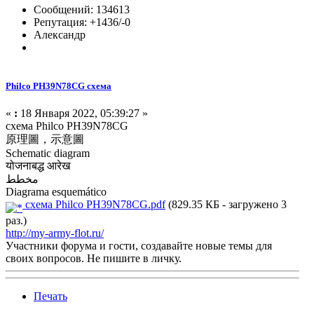
Сообщений: 134613
Репутация: +1436/-0
Александр
Philco PH39N78CG схема
«
:
18 Января 2022, 05:39:27 »
схема Philco PH39N78CG
原理圖，示意圖
Schematic diagram
योजनाबद्ध आरेख
مخطط
Diagrama esquemático
схема Philco PH39N78CG.pdf
(829.35 КБ - загружено 3
раз.)
http://my-army-flot.ru/
Участники форума и гости, создавайте новые темы для
своих вопросов. Не пишите в личку.
Печать