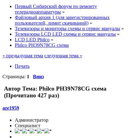
Первый Сибирский форум по ремонту
телерадиоаппаратуры
»
Файловый архив 1 (для зарегистрированных
пользователей, лимит скачиваний)
»
Телевизоры и мониторы схемы и сервис мануалы
»
Телевизоры LCD LED схемы и сервис мануалы
»
LCD LED Philco
»
Philco PH39N78CG схема
« предыдущая тема
следующая тема »
Печать
Страницы:
1
Вниз
Автор
Тема: Philco PH39N78CG схема
(Прочитано 427 раз)
aze1959
Администратор
Специалист