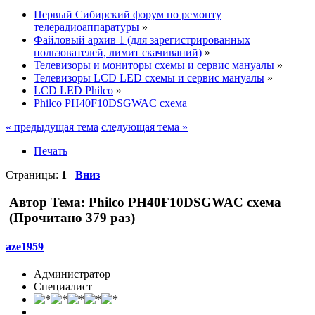
Первый Сибирский форум по ремонту
телерадиоаппаратуры
»
Файловый архив 1 (для зарегистрированных
пользователей, лимит скачиваний)
»
Телевизоры и мониторы схемы и сервис мануалы
»
Телевизоры LCD LED схемы и сервис мануалы
»
LCD LED Philco
»
Philco PH40F10DSGWAC схема
« предыдущая тема
следующая тема »
Печать
Страницы:
1
Вниз
Автор
Тема: Philco PH40F10DSGWAC схема
(Прочитано 379 раз)
aze1959
Администратор
Специалист