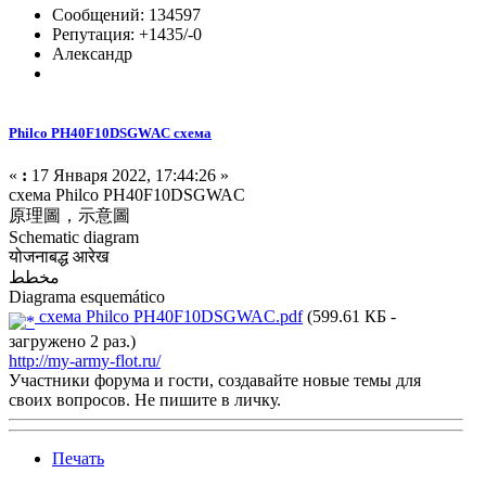
Сообщений: 134597
Репутация: +1435/-0
Александр
Philco PH40F10DSGWAC схема
«
:
17 Января 2022, 17:44:26 »
схема Philco PH40F10DSGWAC
原理圖，示意圖
Schematic diagram
योजनाबद्ध आरेख
مخطط
Diagrama esquemático
схема Philco PH40F10DSGWAC.pdf
(599.61 КБ -
загружено 2 раз.)
http://my-army-flot.ru/
Участники форума и гости, создавайте новые темы для
своих вопросов. Не пишите в личку.
Печать