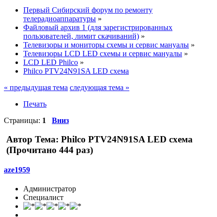
Первый Сибирский форум по ремонту
телерадиоаппаратуры
»
Файловый архив 1 (для зарегистрированных
пользователей, лимит скачиваний)
»
Телевизоры и мониторы схемы и сервис мануалы
»
Телевизоры LCD LED схемы и сервис мануалы
»
LCD LED Philco
»
Philco PTV24N91SA LED схема
« предыдущая тема
следующая тема »
Печать
Страницы:
1
Вниз
Автор
Тема: Philco PTV24N91SA LED схема
(Прочитано 444 раз)
aze1959
Администратор
Специалист