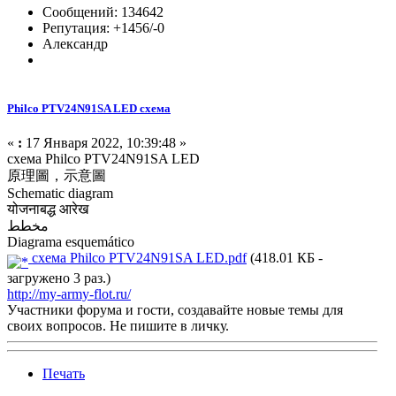
Сообщений: 134642
Репутация: +1456/-0
Александр
Philco PTV24N91SA LED схема
«
:
17 Января 2022, 10:39:48 »
схема Philco PTV24N91SA LED
原理圖，示意圖
Schematic diagram
योजनाबद्ध आरेख
مخطط
Diagrama esquemático
схема Philco PTV24N91SA LED.pdf
(418.01 КБ -
загружено 3 раз.)
http://my-army-flot.ru/
Участники форума и гости, создавайте новые темы для
своих вопросов. Не пишите в личку.
Печать